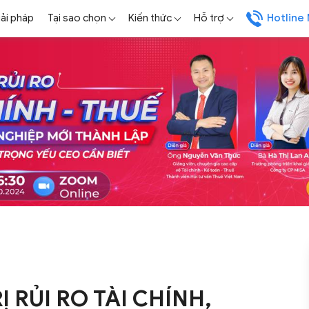
iải pháp
Tại sao chọn
Kiến thức
Hỗ trợ
Hotline
Ị RỦI RO TÀI CHÍNH,