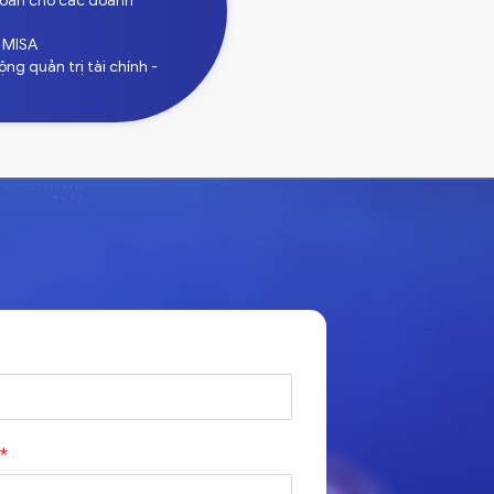
toán cho các doanh
ử MISA
g quản trị tài chính -
*