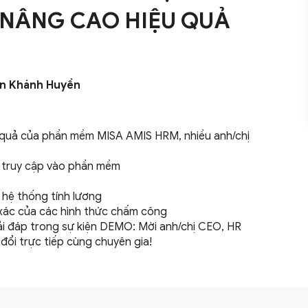
I NÂNG CAO HIỆU QUẢ
an Khánh Huyền
ệu quả của phần mềm MISA AMIS HRM, nhiều anh/chị
 truy cập vào phần mềm
 hệ thống tính lương
h xác của các hình thức chấm công
ải đáp trong sự kiện DEMO: Mời anh/chị CEO, HR
đổi trực tiếp cùng chuyên gia!