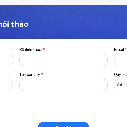
hội thảo
Số điện thoại
*
Email
*
Tên công ty
*
Quy mô