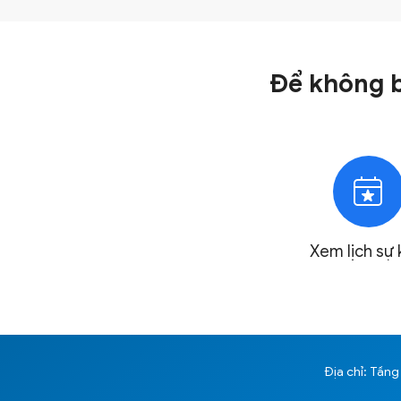
Để không b
Xem lịch
sự 
Địa chỉ: Tầng