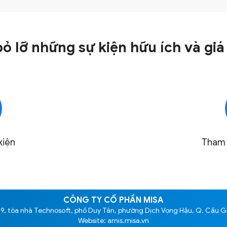
ỏ lỡ những sự kiện hữu ích và giá 
kiện
Tham 
CÔNG TY CỔ PHẦN MISA
 9, tòa nhà Technosoft, phố Duy Tân, phường Dịch Vọng Hậu, Q. Cầu Gi
Website: amis.misa.vn