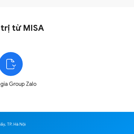
trị
từ MISA
gia
Group Zalo
ấy, TP. Hà Nội