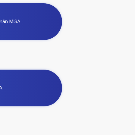
phần MISA
SA