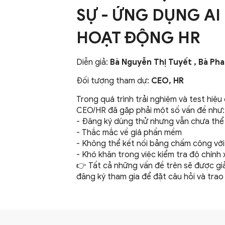
SỰ - ỨNG DỤNG A
HOẠT ĐỘNG HR
Diễn giả:
Bà Nguyễn Thị Tuyết , Bà Ph
Đối tượng tham dự:
CEO, HR
Trong quá trình trải nghiệm và test hi
CEO/HR đã gặp phải một số vấn đề như:
- Đăng ký dùng thử nhưng vẫn chưa thể
- Thắc mắc về giá phần mềm
- Không thể kết nối bảng chấm công với
- Khó khăn trong việc kiểm tra độ chín
👉 Tất cả những vấn đề trên sẽ được gi
đăng ký tham gia để đặt câu hỏi và trao 