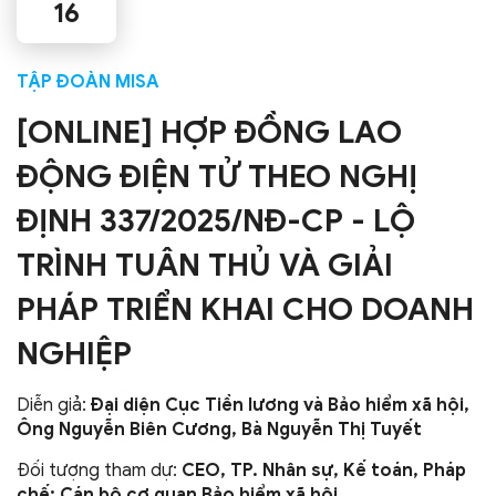
16
TẬP ĐOÀN MISA
[ONLINE] HỢP ĐỒNG LAO
ĐỘNG ĐIỆN TỬ THEO NGHỊ
ĐỊNH 337/2025/NĐ-CP - LỘ
TRÌNH TUÂN THỦ VÀ GIẢI
PHÁP TRIỂN KHAI CHO DOANH
NGHIỆP
Diễn giả:
Đại diện Cục Tiền lương và Bảo hiểm xã hội,
Ông Nguyễn Biên Cương, Bà Nguyễn Thị Tuyết
Đối tượng tham dự:
CEO, TP. Nhân sự, Kế toán, Pháp
chế; Cán bộ cơ quan Bảo hiểm xã hội